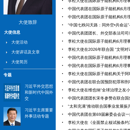
李松大使在国际原子能机构6月理事会
中国代表团在国际原子能机构6月理事
中国代表团在国际原子能机构6月理事
大使致辞
“中国七秩问天路：同外空•共命运”
大使信息
中国代表团团长、外交部条法司司长齐
李松大使在国际原子能机构6月理事会
大使活动
李松大使在2026年联合国 “文明对
大使讲话及文章
中国代表在国际原子能机构6月理事会
大使简历
中国代表在国际原子能机构6月理事会
李松大使在国际原子能机构关于阿联酋
专题
中国代表团在联合国预防犯罪和刑事司
习近平外交思想
李松大使在维也纳“全球治理之友小组”
和新时代中国外
中国代表团团长宋冬参赞在联合国外空
交
“太和充满”推动联合国事业发展振兴（2
习近平主席重要
中国代表团在第69届麻委会会议一般性
外事活动专题
李松大使在《全面禁止核试验条约》组