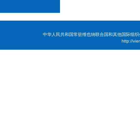
中华人民共和国常驻维也纳联合国和其他国际组织代表团 版
http://vi