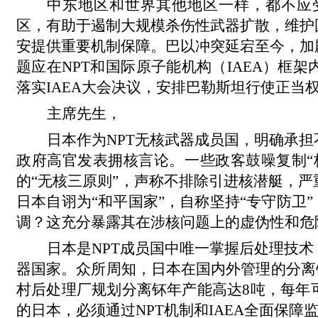
中东地区和世界其他地区一样，都不应
区，有助于遏制大规模杀伤性武器扩散，维护
安提供重要机制保障。巴以冲突延宕至今，加
题应在NPT和国际原子能机构（IAEA）框
落实IAEA大会决议，安排巴勒斯坦行使正当
主席先生，
日本作为NPT无核武器成员国，明确承
政府高官发表拥核言论。一些政客鼓噪复制“
的“无核三原则”，声称不排除引进核潜艇，
日本自诩为“和平国家”，自称坚持“专守防卫
调？这充分暴露其在涉核问题上的虚伪性和危
日本是NPT成员国中唯一掌握后处理技
器国家。众所周知，日本在国内外管理的分离钚
村后处理厂规划分离钚年产能高达8吨，每年
的日本，必须通过NPT机制和IAEA全面保