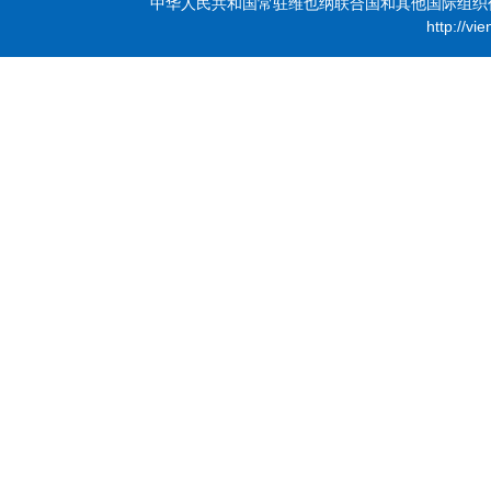
中华人民共和国常驻维也纳联合国和其他国际组织代表团 版
http://vi