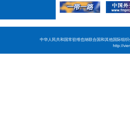
中华人民共和国常驻维也纳联合国和其他国际组织代表团 版
http://vi