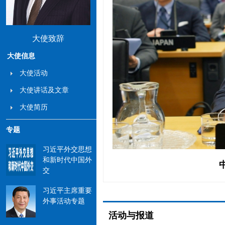
大使致辞
大使信息
大使活动
大使讲话及文章
大使简历
专题
习近平外交思想
和新时代中国外
26年“文明对...
交
习近平主席重要
外事活动专题
活动与报道