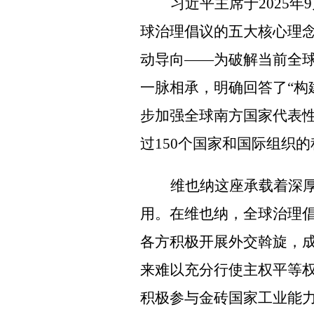
习近平主席于
2025
年
9
球治理倡议的五大核心理
动导向
——
为破解当前全
一脉相承，明确回答了
“
构
步加强全球南方国家代表
过
150
个国家和国际组织的
维也纳这座承载着深
用。在维也纳，全球治理
各方积极开展外交斡旋，成
来难以充分行使主权平等
积极参与金砖国家工业能