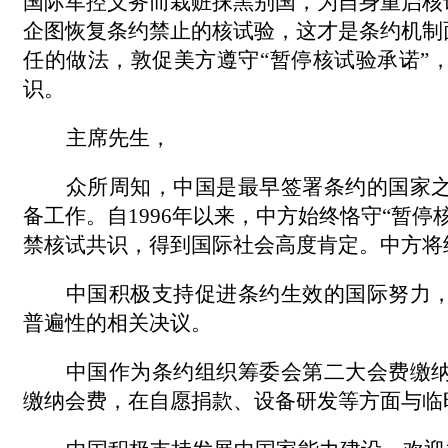
国际军控义务而栽赃抹黑别国，为自身重启核
企图恢复条约禁止的核试验，这才是条约机制
任的做法，敦促美方遵守“暂停核试验承诺”
识。
主席先生，
众所周知，中国是最早签署条约的国家
备工作。自
1996
年以来，中方始终恪守
“
暂停
禁核试共识，得到国际社会高度肯定。中方将
中国积极支持促进条约生效的国际努力
普遍性的相关决议。
中国作为条约组织筹委会第二大会费缴
缴纳会费，在自愿捐款、设备研发等方面与临