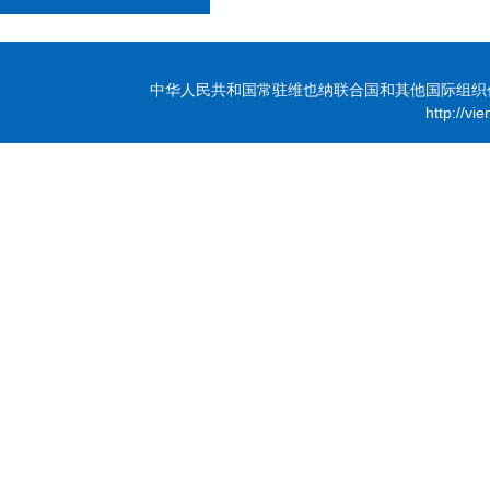
中华人民共和国常驻维也纳联合国和其他国际组织代表团 版
http://vi