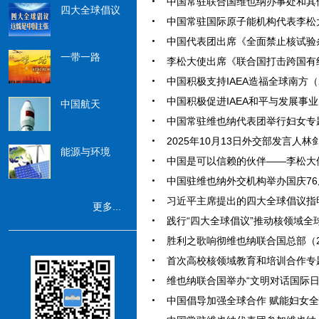
中国常驻联合国维也纳办事处和其他
四大全球倡议
中国常驻国际原子能机构代表李松大使
中国代表团出席《全面禁止核试验条约
一带一路
李松大使出席《联合国打击跨国有组织
中国积极支持IAEA造福全球南方（20
中国积极促进IAEA和平与发展事业（2
中国航天
中国常驻维也纳代表团举行妇女专题活动
2025年10月13日外交部发言人林剑
能源与环境
中国是可以信赖的伙伴——李松大使接
中国驻维也纳外交机构举办国庆76周年
习近平主席提出的四大全球倡议指明全
更多...
践行“四大全球倡议”推动核领域全球科
胜利之歌响彻维也纳联合国总部（202
首次高校核领域教育和培训合作专题班
维也纳联合国举办“文明对话国际日”主
中国倡导加强全球合作 赋能妇女全面发