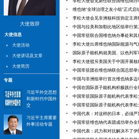
李松大使会见新任联合国维也纳办事处
维也纳“全球治理之友小组”正式启动（2
李松大使会见非洲核科技协定主席特塞雷
大使致辞
中国与拉美和加勒比地区组举行第二届
大使信息
中国常驻联合国维也纳办事处和其他国
李松大使出席维也纳国际能源与气候论
大使活动
国际原子能机构就美国、以色列军事打
大使讲话及文章
李松大使驳斥美国关于中国开展核爆炸
大使简历
中国常驻团在维也纳联合国总部举办新
中国与非洲组举行首次维也纳多边事务对
专题
中国在国际原子能机构积极践行全球治
习近平外交思想
中国常驻国际原子能机构代表李松大使
和新时代中国外
中国常驻国际原子能机构代表李松大使
交
中国代表：对这样的日本，必须严加管束
习近平主席重要
中国常驻维也纳代表团成功举办全球发
外事活动专题
中国代表：武力和对抗解决不了伊朗核问