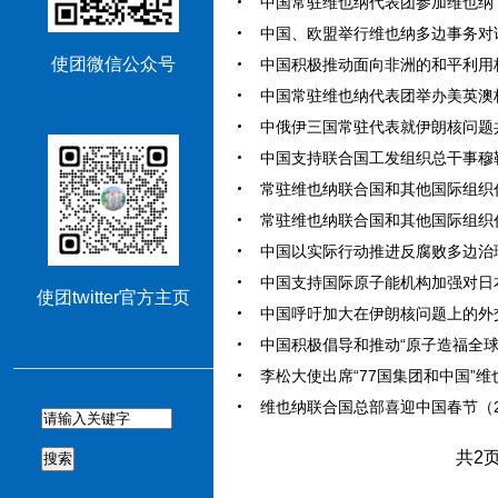
中国常驻维也纳代表团参加维也纳 “友
中国、欧盟举行维也纳多边事务对话（2
使团微信公众号
中国积极推动面向非洲的和平利用核能合
中国常驻维也纳代表团举办美英澳核潜
中俄伊三国常驻代表就伊朗核问题共同
中国支持联合国工发组织总干事穆勒连任
常驻维也纳联合国和其他国际组织代表
常驻维也纳联合国和其他国际组织代表
中国以实际行动推进反腐败多边治理（2
中国支持国际原子能机构加强对日本福
使团twitter官方主页
中国呼吁加大在伊朗核问题上的外交努力
中国积极倡导和推动“原子造福全球南方
李松大使出席“77国集团和中国”维也
维也纳联合国总部喜迎中国春节（202
共2
搜索