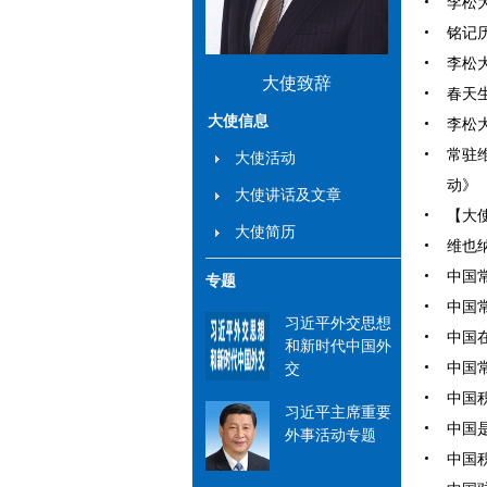
李松大
铭记历
李松大
大使致辞
春天生
大使信息
李松大
常驻
大使活动
动》（2
大使讲话及文章
【大使
大使简历
维也纳
中国常
专题
中国常
习近平外交思想
中国在
和新时代中国外
中国常
交
中国积
习近平主席重要
中国是
外事活动专题
中国积