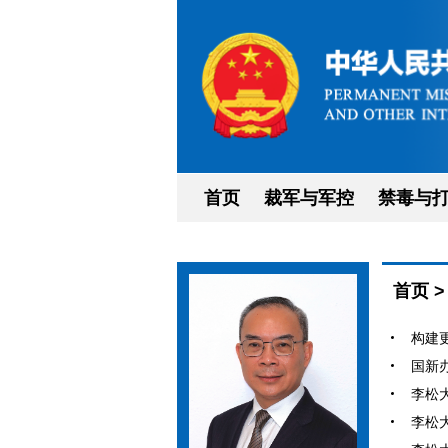
首页
裁军与军控
禁毒与
首页
构建更
国新
李松大
李松大