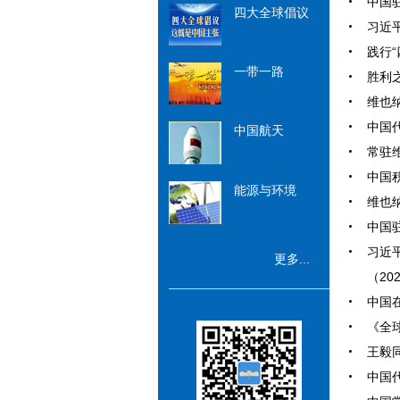
中国驻
四大全球倡议
习近平
践行“
一带一路
胜利之
维也纳
中国
中国航天
常驻维
中国积
能源与环境
维也纳
中国驻
习近
更多...
（202
中国在
《全球
王毅
中国代