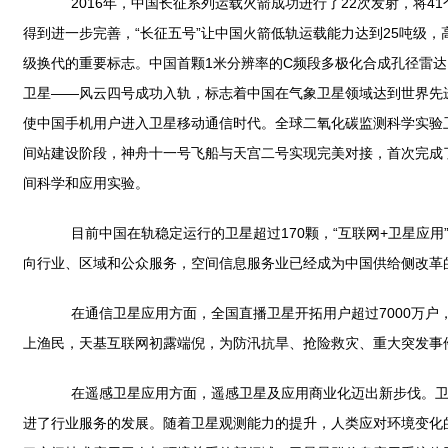
2016年，中国长征系列运载火箭成功进行了22次发射，将4
得到进一步完善，“长征五号”让中国火箭低轨运载能力达到25吨级
级换代的重要标志。中国首颗1米分辨率的C频段多极化合成孔径雷达
卫星——风云四号成功入轨，标志着中国在气象卫星领域达到世界先
使中国手机用户进入卫星移动通信时代。全球二氧化碳监测科学实验
间站建设阶段，神舟十一号飞船与天宫二号实现完美对接，首次完成
间科学和应用实验。
目前中国在轨稳定运行的卫星超过170颗，“互联网+卫星应用
向行业、区域和公众服务，空间信息服务业已经成为中国供给侧改革
在通信卫星应用方面，全国直播卫星开拓用户超过7000万户
上渔民，天基互联网初露端倪，为防汛抗旱、抢险救灾、重大突发事
在遥感卫星应用方面，遥感卫星及应用商业化迈出新步伐。卫星
进了行业服务的发展。随着卫星观测能力的提升，人类应对环境变化