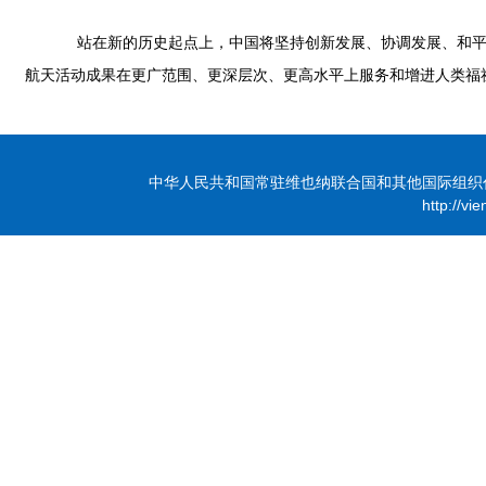
站在新的历史起点上，中国将坚持创新发展、协调发展、和平发
航天活动成果在更广范围、更深层次、更高水平上服务和增进人类福
中华人民共和国常驻维也纳联合国和其他国际组织代表团 版
http://vi