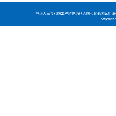
中华人民共和国常驻维也纳联合国和其他国际组织代表团 版
http://vi