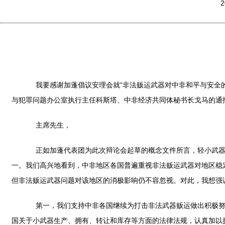
2
我要感谢加蓬倡议安理会就“非法贩运武器对中非和平与安全的
与犯罪问题办公室执行主任科斯塔、中非经济共同体秘书长戈马的通
主席先生，
正如加蓬代表团为此次辩论会起草的概念文件所言，轻小武器扩
一。我们高兴地看到，中非地区各国普遍重视非法贩运武器对地区稳
但非法贩运武器问题对该地区的消极影响仍不容忽视。对此，我想强
第一，我们支持中非各国继续为打击非法武器贩运做出积极努力
国关于小武器生产、拥有、转让和库存等方面的法律法规，认真加以