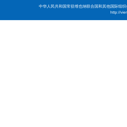
中华人民共和国常驻维也纳联合国和其他国际组织代表团 版
http://vi