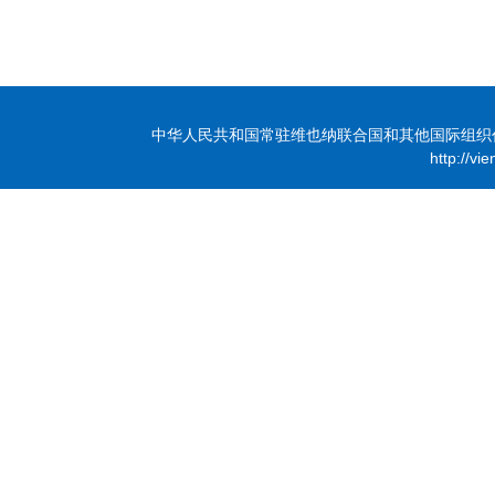
中华人民共和国常驻维也纳联合国和其他国际组织代表团 版
http://vi