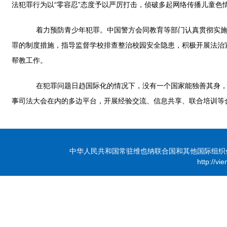
法犯罪行为以“零容忍”态度予以严厉打击，侦破多起网络传播儿童色
着力预防青少年犯罪。中国警方会同教育等部门认真贯彻实施《
罪的制度措施，指导监督学校排查整治校园安全隐患，积极开展法治
帮教工作。
在犯罪问题日趋国际化的情况下，没有一个国家能独善其身，中
事司法大会在内的多边平台，开展经验交流、信息共享、联合培训等
中华人民共和国常驻维也纳联合国和其他国际组织代表团 版
http://vi