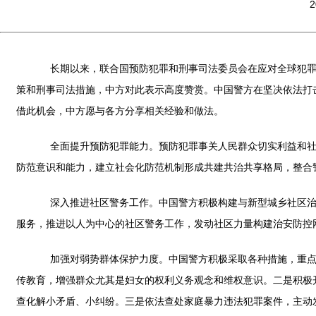
2
长期以来，联合国预防犯罪和刑事司法委员会在应对全球犯罪问
策和刑事司法措施，中方对此表示高度赞赏。中国警方在坚决依法打
借此机会，中方愿与各方分享相关经验和做法。
全面提升预防犯罪能力。预防犯罪事关人民群众切实利益和社会
防范意识和能力，建立社会化防范机制形成共建共治共享格局，整合
深入推进社区警务工作。中国警方积极构建与新型城乡社区治理
服务，推进以人为中心的社区警务工作，发动社区力量构建治安防控
加强对弱势群体保护力度。中国警方积极采取各种措施，重点从
传教育，增强群众尤其是妇女的权利义务观念和维权意识。二是积极
查化解小矛盾、小纠纷。三是依法查处家庭暴力违法犯罪案件，主动