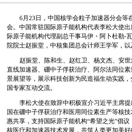
6
月23日，中国核学会粒子加速器分会等
会。中国常驻国际原子能机构代表李松大使出
际原子能机构代理副总干事马伊・阿卜杜勒-
院院士赵振堂，中核集团总会计师王学军，以
赵振堂、陈和生、赵红卫、杨文杰、安世
直线加速器、硼中子俘获治疗、阿尔法同位素
景展望等，展示科技创新为民造福生动实践，
国专家互动交流。
李松大使在致辞中积极宣介习近平主席提
国在硼中子俘获治疗和医用同位素生产等核技
惠共享，支持国际原子能机构“希望之光”倡
核医疗和加速器技术发展，共筑人类更加美好