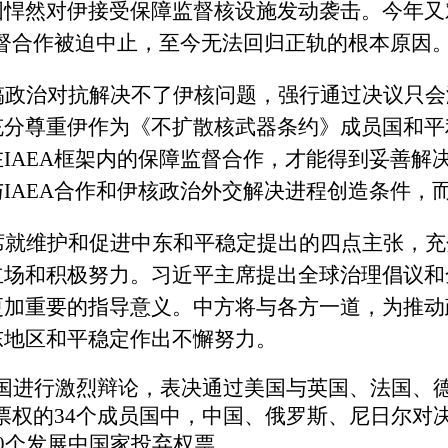
国悍然对伊接受保障监督核设施发动袭击。今年又
督合作被迫中止，至今无法回归正轨的根本原因
搞政治对抗解决不了伊核问题，强行通过决议只会
充分尊重伊作为《不扩散核武器条约》成员国和平
在
IAEA
框架内的保障监督合作，才能得到妥善解
与
IAEA
合作和伊核政治外交解决进程创造条件，
席就维护和促进中东和平稳定提出的四点主张，充
立场和积极努力。
习近平主席提出全球治理倡议和
更加重要的指导意义。中方将与各方一道，为推动
东地区和平稳定作出不懈努力。
国进行激烈辩论，表决通过美国与英国、法国、
票权的
34
个成员国中，中国、俄罗斯、尼日尔对
0
个发展中国家投弃权票。