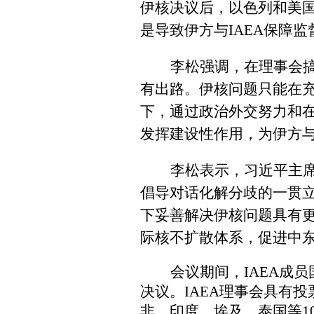
伊核决议后，以色列和美
是导致伊方与
IAEA
保障监
李松强调，在理事会
有出路。伊核问题只能在
下，通过政治外交努力和
发挥建设性作用，为伊方
李松表示，
习近平主
倡导对话化解分歧的一贯
下妥善解决伊核问题具有
际核不扩散体系，促进中
会议期间，
IAEA
成员
决议。
IAEA
理事会具有投
非、印度、埃及、泰国等
1