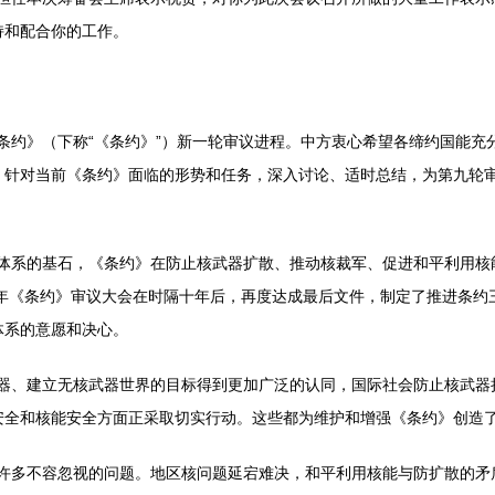
持和配合你的工作。
》（下称“《条约》”）新一轮审议进程。中方衷心希望各缔约国能充
，针对当前《条约》面临的形势和任务，深入讨论、适时总结，为第九轮
系的基石，《条约》在防止核武器扩散、推动核裁军、促进和平利用核
0年《条约》审议大会在时隔十年后，再度达成最后文件，制定了推进条约
体系的意愿和决心。
、建立无核武器世界的目标得到更加广泛的认同，国际社会防止核武器
安全和核能安全方面正采取切实行动。这些都为维护和增强《条约》创造
多不容忽视的问题。地区核问题延宕难决，和平利用核能与防扩散的矛