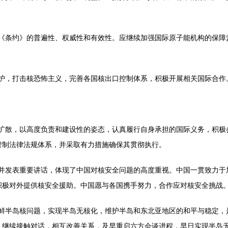
条约》的普遍性、权威性和有效性。应继续加强国际原子能机构的保障
，打击核恐怖主义，完善各国核出口控制体系，积极开展相关国际合作
散，以高度负责和建设性的姿态，认真履行自身承担的国际义务，积极
管制法律法规体系，并采取有力措施确保其贯彻执行。
发表重要讲话，体现了中国对核安全问题的高度重视。中国一贯致力于
积极对外提供核安全援助。中国愿与各国携手努力，合作应对核安全挑战
半岛核问题，实现半岛无核化，维护半岛和东北亚地区的和平与稳定，
，继续接触对话，相互改善关系，及早重启六方会谈进程，早日实现半岛