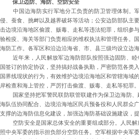
保卫边防、海防、空防安全
中国边海防实行军地分工负责的防卫管理体制。军
侵、蚕食、挑衅以及越界破坏等活动；公安边防部队主
击边境沿海地区偷渡、贩毒、走私等违法犯罪，组织参
验检疫、海关等部门负责相应的维权执法和管理任务。
海防工作。各军区和沿边沿海省、市、县三级均设立边
近年来，人民解放军边海防部队按照强边固防、睦
国签订的协定协议，坚持搞好战备执勤，严密防范各类
国界线现状的行为，有效维护边境沿海地区和管辖海域
岸检查和海上管控，严厉打击偷渡、贩毒、走私等犯罪。20
国家坚持把军警民联防联管联建作为保卫边海防、
海队伍协同配合、边境沿海地区民兵预备役和人民群众
支撑的边海防信息化建设，加强边海防基础设施建设，
空防安全是国家总体安全的重要组成部分。人民解
照中央军委的指示担负部分空防任务。空军根据中央军