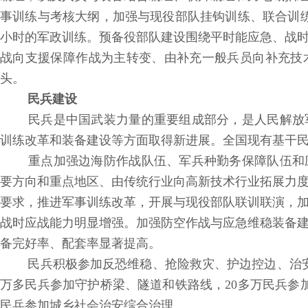
事训练与考核大纲，加强与现役部队挂钩训练、联合训练
小时的军政训练。预备役部队建设围绕平时能应急、战
战向支援保障作战为主转变、由补充一般兵员向补充技
头。
民兵建设
民兵是中国武装力量的重要组成部分，是人民解放
训练改革和装备建设等方面取得新进展。全国现有基干民兵
重点加强边海防作战队伍、军兵种勤务保障队伍和
要方向和重点地区、由传统行业向高新技术行业拓展力
要求，推进军事训练改革，开展与现役部队联训联演，
战时应战能力明显增强。加强防空作战与应急维稳装备
备完好率、配套率显著提高。
民兵积极参加反恐维稳、抢险救灾、护边控边、治安
万多民兵参加守护桥梁、隧道和铁路线，20多万民兵参加
民兵参加城乡社会治安综合治理。