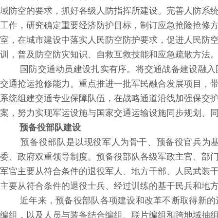
域防空的要求，抓好各级人防指挥所建设。完善人防系
工作，研究确定重要经济防护目标，制订应急抢险抢修
室，在城市建设中落实人民防空防护要求，促进人民防
训，普及防空防灾知识、自救互救技能和应急疏散方法
国防交通动员建设扎实有序。将交通战备建设融入
交通抢运抢修能力。重点推进一批军民融合发展项目，
系统组建交通专业保障队伍，在战略通道沿线加强保交
案，努力实现军运设施与国家交通运输设施同步规划、
预备役部队建设
预备役部队是以现役军人为骨干、预备役官兵为基
委、政府双重领导制度。预备役部队各级军政主官、部
军官主要从符合条件的退役军人、地方干部、人民武装
主要从符合条件的退役士兵、经过训练的基干民兵和地
近年来，预备役部队各项建设和改革不断取得新的
编组，以及人员与装备结合编组、联片编组和跨地域抽