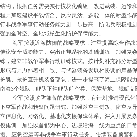
结构，根据任务需要实行模块化编组，改进武装、运输
程兵加速建设平战结合、反应灵活、多能一体的新型作
行非战争军事行动任务能力进一步提高。防化兵积极推
强的全时空、全地域核生化防护保障能力。
海军按照近海防御的战略要求，注重提高综合作战
传统安全威胁能力。突出正规系统的基础训练，加强复
练，建立非战争军事行动训练模式。按计划补充部分新
形成与兵力部署相一致、与武器装备发展相协调的岸基
护艇、救护直升机装备部队，进一步提高了海上保障能
南海3个舰队，舰队下辖舰队航空兵、保障基地、舰艇支
空军按照攻防兼备的战略要求，有计划推进现代化
下空军作战和转型问题研究。加强以空中进攻、防空反
立信息化、网络化、基地化支援保障体系。深入开展复
役集训。加强以首都为中心、边境沿海一线为重点的日
援、应急空运等非战争军事行动任务。陆续装备预警机