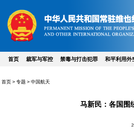
首页
裁军与军控
禁毒与打击犯罪
和平利用外
首页
>
专题
>
中国航天
马新民：各国围
2