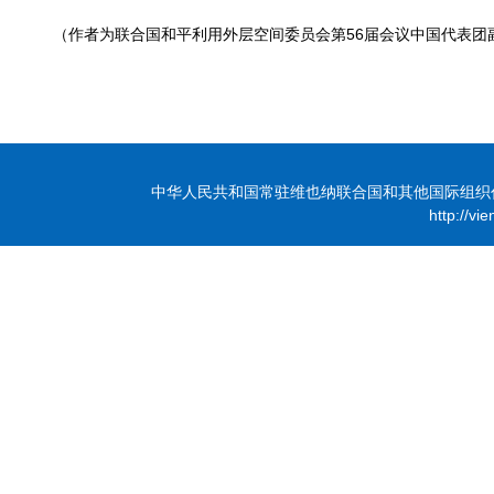
（作者为联合国和平利用外层空间委员会第56届会议中国代表团
中华人民共和国常驻维也纳联合国和其他国际组织代表团 版
http://vi