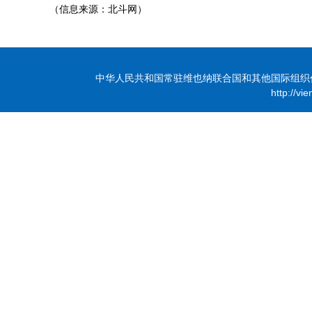
（信息来源：北斗网）
中华人民共和国常驻维也纳联合国和其他国际组织代表团 版
http://vi