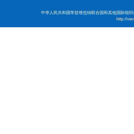
中华人民共和国常驻维也纳联合国和其他国际组织代表团 版
http://vi