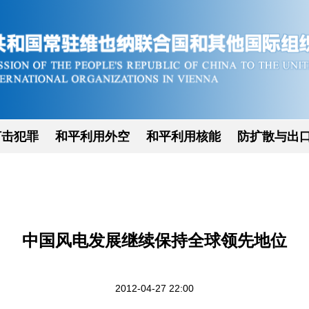
打击犯罪
和平利用外空
和平利用核能
防扩散与出
中国风电发展继续保持全球领先地位
2012-04-27 22:00