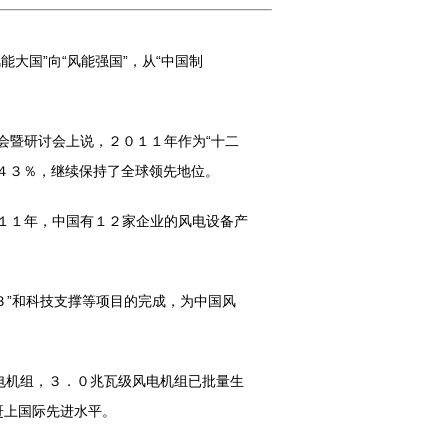
国”向“风能强国”，从“中国制
暨研讨会上说，２０１１年作为“十二
４３％，继续保持了全球领先地位。
１１年，中国有１２家企业的风电设备产
３”和科技支撑等项目的完成，为中国风
电机组，３．０兆瓦级风电机组已批量生
赶上国际先进水平。