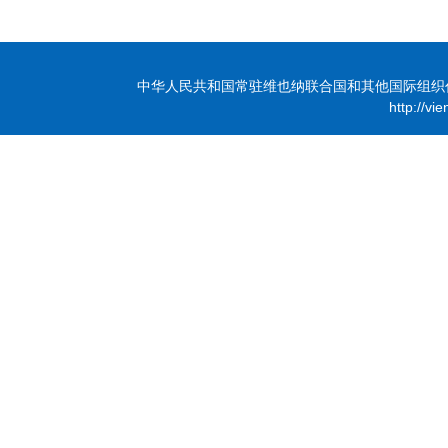
中华人民共和国常驻维也纳联合国和其他国际组织代表团 版
http://vi