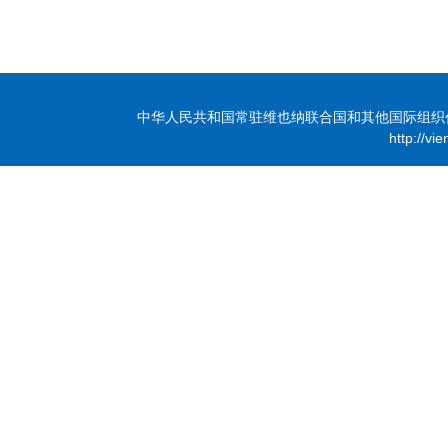
中华人民共和国常驻维也纳联合国和其他国际组织代表团 版
http://vi