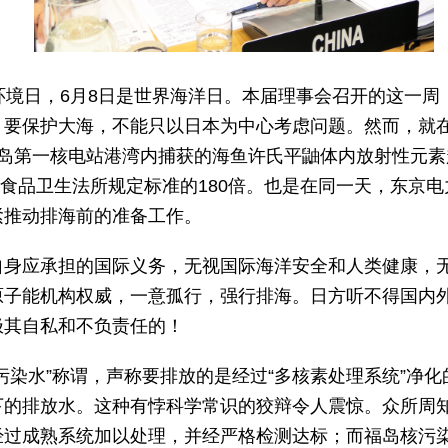
环境日，6月8日是世界海洋日。本届理事会召开的这一
，要保护大海，不能只以日本为中心考虑问题。然而，就
福岛第一核电站港湾内捕获的海鱼许氏平鼬体内放射性元素
日本食品卫生法所规定标准的180倍。也是在同一天，东京
紧推动排海前的准备工作。
自身应承担的国际义务，无视国际海洋安全和人类健康，
原子能机构权威，一意孤行，强行排海。日方听不得国内
极其自私和不负责任的！
污染水”称谓，声称要排放的是经过“多核素处理系统”净化
下的排放水。这种有悖科学常识的狡辩令人震惊。众所周
经过成熟系统加以处理，并经严格检测达标；而福岛核污