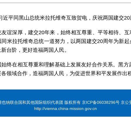
主席习近平同黑山总统米拉托维奇互致贺电，庆祝两国建交20
统友谊深厚，建交20年来，始终相互尊重、平等相待、互
愿同米拉托维奇总统一道努力，以两国建交20周年为新起
上新台阶，更好造福两国人民。
国始终在相互尊重和理解基础上发展友好合作关系。黑方愿
展各领域合作，造福两国人民，为促进世界和平发展作出
联合国和其他国际组织代表团 版权所有 京ICP备06038296号 京公安网备
http://vienna.china-mission.gov.cn