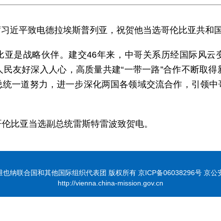
家主席习近平致电德拉埃斯普列亚，祝贺他当选哥伦比亚共和
比亚是战略伙伴。建交46年来，中哥关系历经国际风云
人民友好深入人心，高质量共建“一带一路”合作不断取得
总统一道努力，进一步深化两国各领域交流合作，引领中
哥伦比亚当选副总统雷斯特雷波致贺电。
联合国和其他国际组织代表团 版权所有 京ICP备06038296号 京公安网备
http://vienna.china-mission.gov.cn