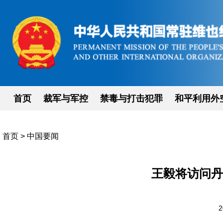
首页
裁军与军控
禁毒与打击犯罪
和平利用外
首页
>
中国要闻
王毅将访问丹
2