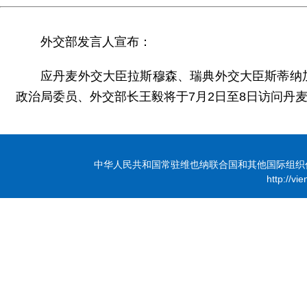
外交部发言人宣布：
应丹麦外交大臣拉斯穆森、瑞典外交大臣斯蒂纳
政治局委员、外交部长王毅将于7月2日至8日访问丹
中华人民共和国常驻维也纳联合国和其他国际组织代表团 版
http://vi