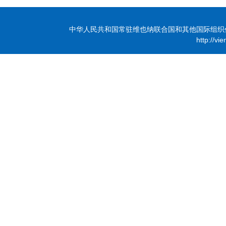
中华人民共和国常驻维也纳联合国和其他国际组织代表团 版
http://vi