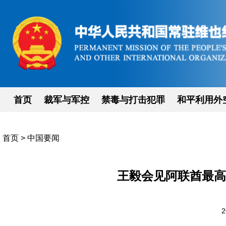
首页
裁军与军控
禁毒与打击犯罪
和平利用外
首页
>
中国要闻
王毅会见阿联酋最高
2