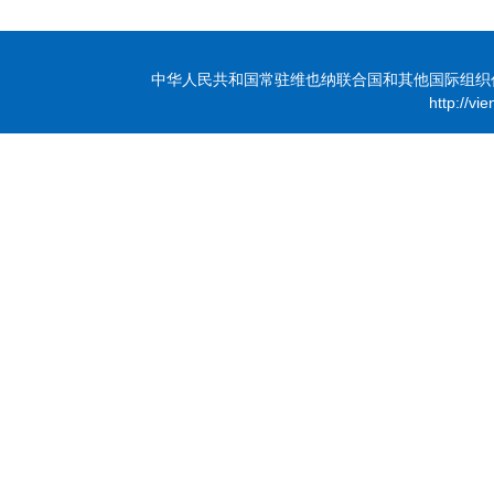
中华人民共和国常驻维也纳联合国和其他国际组织代表团 版
http://vi