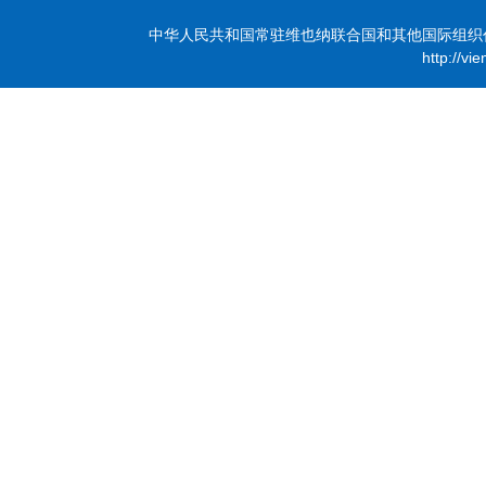
中华人民共和国常驻维也纳联合国和其他国际组织代表团 版
http://vi