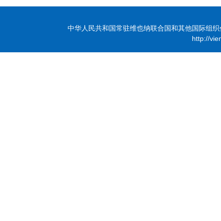
中华人民共和国常驻维也纳联合国和其他国际组织代表团 版
http://vi