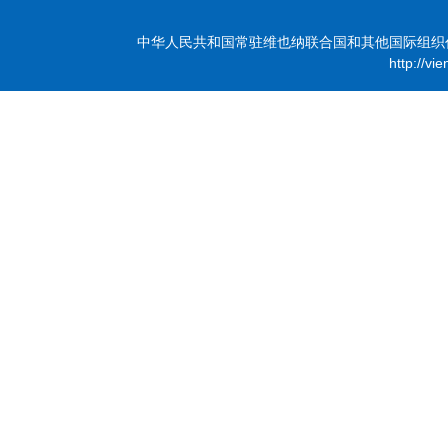
中华人民共和国常驻维也纳联合国和其他国际组织代表团 版
http://vi