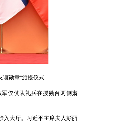
友谊勋章”颁授仪式。
放军仪仗队礼兵在授勋台两侧肃
步入大厅。习近平主席夫人彭丽