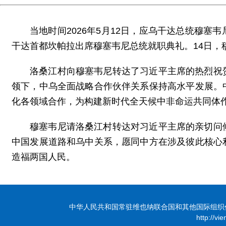
当地时间2026年5月12日，应乌干达总统穆
干达首都坎帕拉出席穆塞韦尼总统就职典礼。14日，
洛桑江村向穆塞韦尼转达了习近平主席的热烈祝
领下，中乌全面战略合作伙伴关系保持高水平发展。
化各领域合作，为构建新时代全天候中非命运共同体
穆塞韦尼请洛桑江村转达对习近平主席的亲切问
中国发展道路和乌中关系，愿同中方在涉及彼此核心
造福两国人民。
中华人民共和国常驻维也纳联合国和其他国际组织代表团 版
http://vi