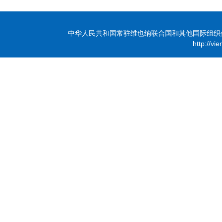
中华人民共和国常驻维也纳联合国和其他国际组织代表团 版
http://vi