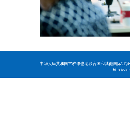
中华人民共和国常驻维也纳联合国和其他国际组织代表团 版
http://vi