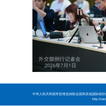
中华人民共和国常驻维也纳联合国和其他国际组织代表团 版
http://vi