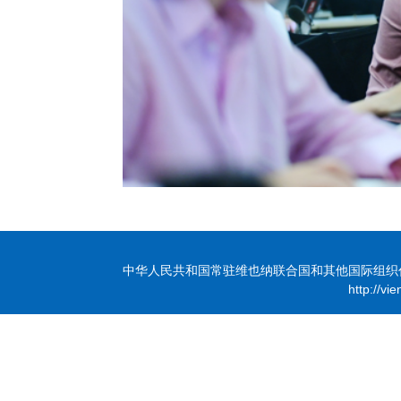
中华人民共和国常驻维也纳联合国和其他国际组织代表团 版
http://vi