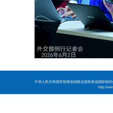
中华人民共和国常驻维也纳联合国和其他国际组织代表团 版
http://vi