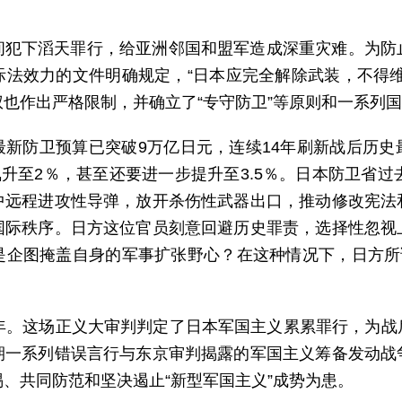
间犯下滔天罪行，给亚洲邻国和盟军造成深重灾难。为防
际法效力的文件明确规定，“日本应完全解除武装，不得维
也作出严格限制，并确立了“专守防卫”等原则和一系列
最新防卫预算已突破9万亿日元，连续14年刷新战后历史
飙升至2％，甚至还要进一步提升至3.5％。日本防卫省过
中远程进攻性导弹，放开杀伤性武器出口，推动修改宪法
国际秩序。日方这位官员刻意回避历史罪责，选择性忽视
是企图掩盖自身的军事扩张野心？在这种情况下，日方所谓
周年。这场正义大审判判定了日本军国主义累累罪行，为战
期一系列错误言行与东京审判揭露的军国主义筹备发动战
、共同防范和坚决遏止“新型军国主义”成势为患。