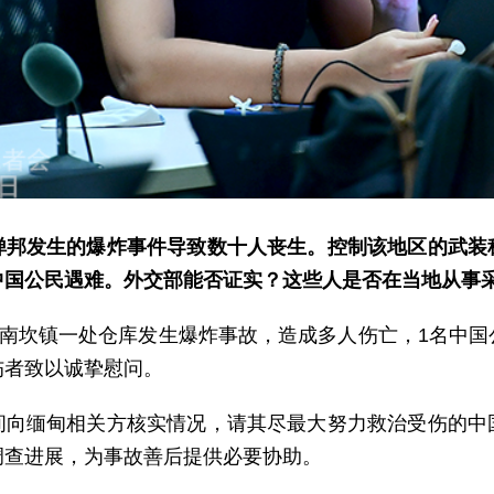
掸邦发生的爆炸事件导致数十人丧生。控制该地区的武装
中国公民遇难。外交部能否证实？这些人是否在当地从事
邦南坎镇一处仓库发生爆炸事故，造成多人伤亡，1名中
伤者致以诚挚慰问。
间向缅甸相关方核实情况，请其尽最大努力救治受伤的中
调查进展，为事故善后提供必要协助。