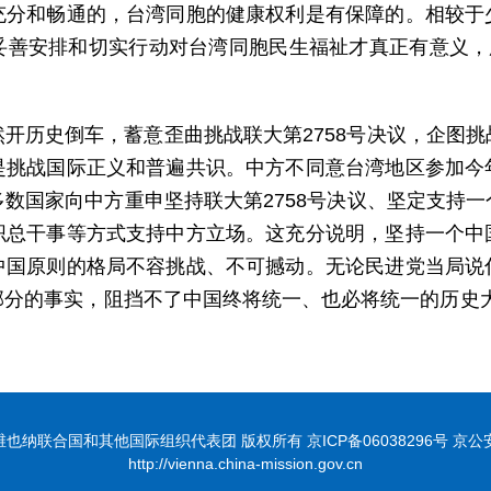
充分和畅通的，台湾同胞的健康权利是有保障的。相较于
妥善安排和切实行动对台湾同胞民生福祉才真正有意义，所
开历史倒车，蓄意歪曲挑战联大第2758号决议，企图
是挑战国际正义和普遍共识。中方不同意台湾地区参加今
数国家向中方重申坚持联大第2758号决议、坚定支持
织总干事等方式支持中方立场。这充分说明，坚持一个中
中国原则的格局不容挑战、不可撼动。无论民进党当局说
分的事实，阻挡不了中国终将统一、也必将统一的历史大势
联合国和其他国际组织代表团 版权所有 京ICP备06038296号 京公安网备
http://vienna.china-mission.gov.cn