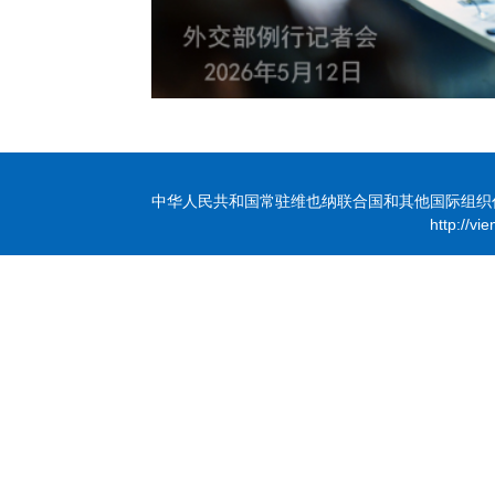
中华人民共和国常驻维也纳联合国和其他国际组织代表团 版
http://vi