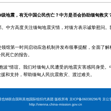
7.9级地震，有无中国公民伤亡？中方是否会协助缅甸救灾
邦。中方高度关注缅甸地震灾情，对缅方表示诚挚慰问。
。
使领馆第一时间启动应急机制并发布领事提醒，全面了解
公民死亡的报告。
“胞波”情谊。我们对缅甸人民遭受的地震灾害感同身受。
救援和支持，帮助缅甸人民抗震救灾、渡过难关。
联合国和其他国际组织代表团 版权所有 京ICP备06038296号 京公安网备
http://vienna.china-mission.gov.cn