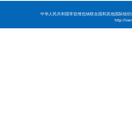
中华人民共和国常驻维也纳联合国和其他国际组织代表团 版
http://vi