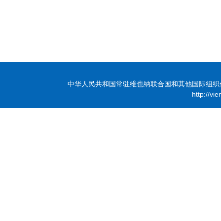
中华人民共和国常驻维也纳联合国和其他国际组织代表团 版
http://vi