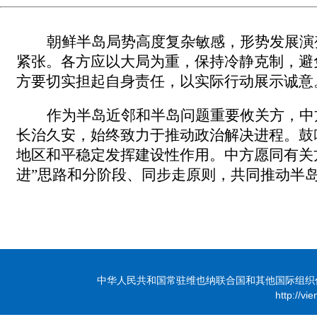
朝鲜半岛局势高度复杂敏感，形势发展演
紧张。各方应以大局为重，保持冷静克制，避
方要切实担起自身责任，以实际行动展示诚意
作为半岛近邻和半岛问题重要攸关方，中
长治久安，始终致力于推动政治解决进程。鼓
地区和平稳定发挥建设性作用。中方愿同有关
进”思路和分阶段、同步走原则，共同推动半
中华人民共和国常驻维也纳联合国和其他国际组织代表团 版
http://vi