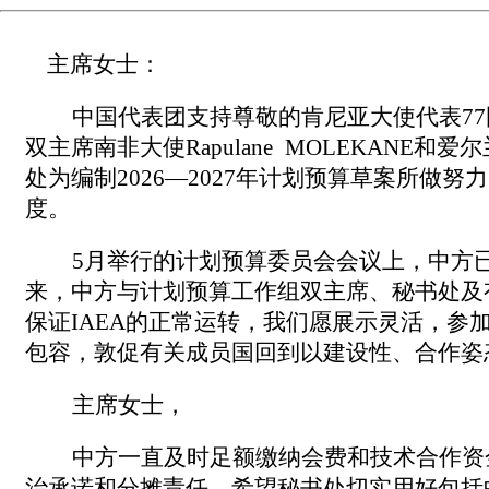
主席女士：
中国代表团支持尊敬的肯尼亚大使代表7
双主席南非大使Rapulane MOLEKANE和爱
处为编制2026—2027年计划预算草案所做
度。
5月举行的计划预算委员会会议上，中方已
来，中方与计划预算工作组双主席、秘书处及
保证IAEA的正常运转，我们愿展示灵活，
包容，敦促有关成员国回到以建设性、合作姿态
主席女士，
中方一直及时足额缴纳会费和技术合作
资
治承诺和分摊责任，希望秘书处切实用好包括