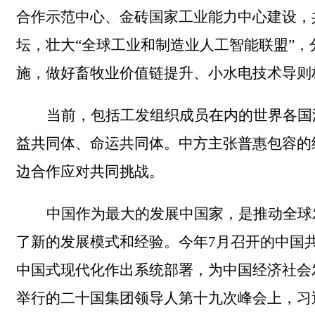
合作示范中心
、
金砖国家工业
能力中心
建设
，
坛，壮大“全球工业和制造业人工智能联盟”
施
，
做好
畜牧业价值链提升、小水电技术导则
当前，
包括工发组织成员在内的世界各国
益共同体、命运共同体。
中方主张普惠包容的
边合作应对共同挑战。
中国作为最大的发展中国家，是推动全球
了新的发展模式和经验。
今年7月召开
的
中国
中国式现代化作出系统部署
，
为中国经济社会
举行的二十国集团领导人第十九次峰会上，
习