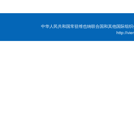
中华人民共和国常驻维也纳联合国和其他国际组织代表团 版
http://vi