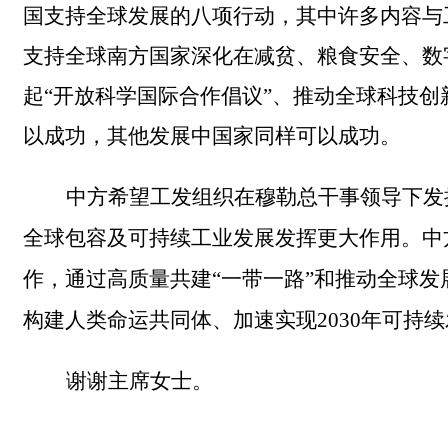
国支持全球发展的八项行动，其中许多内容与
支持全球南方国家深化在减贫、粮食安全、数
起“开放科学国际合作倡议”、推动全球科技
以成功，其他发展中国家同样可以成功。
中方希望工发组织在穆勒总干事领导下
发
全球包容及可持续工业发展发挥更大作用。中
作，
通过
高质量共建“一带一路”
和
推动全球发
构建人类命运共同体、
加
速
实现2030
年
可持续
谢谢主席女士。