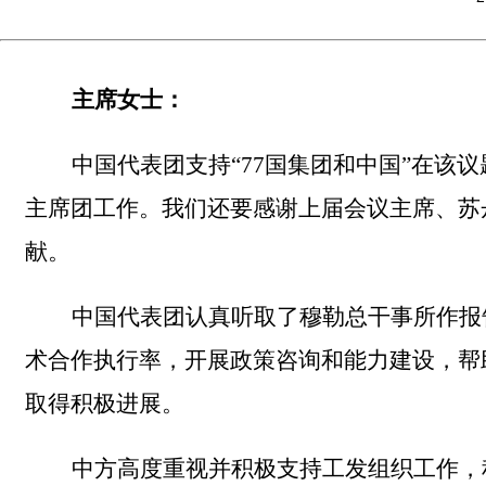
主席
女士
：
中国代表团支持“77国集团和中国”在该
主席团
工作
。我们还要感谢上届会议主席、
苏丹
献
。
中国代表团认真听取了穆勒总干事所作报
术合作执行率，开展政策咨询和能力建设，
帮
取得积极进展
。
中方高度重视并积极支持工发组织工作，