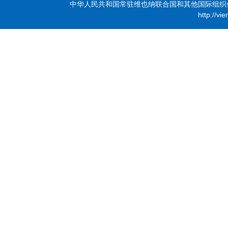
中华人民共和国常驻维也纳联合国和其他国际组织代表团 版
http://vi