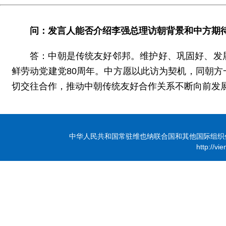
问：发言人能否介绍李强总理访朝背景和中方期
答：中朝是传统友好邻邦。维护好、巩固好、发
鲜劳动党建党80周年。中方愿以此访为契机，同朝
切交往合作，推动中朝传统友好合作关系不断向前发
中华人民共和国常驻维也纳联合国和其他国际组织代表团 版
http://vi